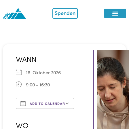
Spenden
WANN
16. Oktober 2026
9:00 - 16:30
ADD TO CALENDAR
Download ICS
Google Calendar
iCalendar
Office 365
Outlook Live
WO