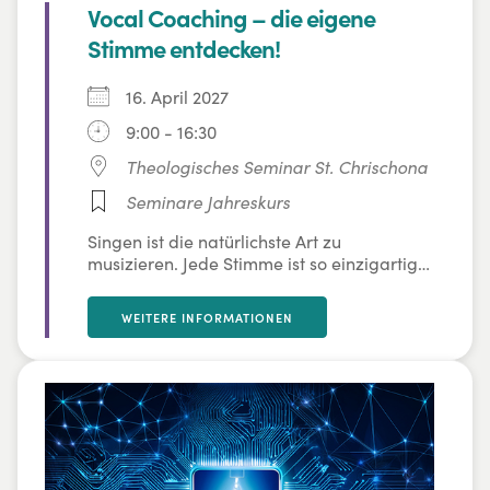
Vocal Coaching – die eigene
Stimme entdecken!
16. April 2027
9:00 - 16:30
Theologisches Seminar St. Chrischona
Seminare Jahreskurs
Singen ist die natürlichste Art zu
musizieren. Jede Stimme ist so einzigartig
wie ein Fingerabdruck. In diesem Kurs
befassen wir uns mit unserer eigenen
WEITERE INFORMATIONEN
Stimme als Instrument und lernen diese
vielfältig einzusetzen. Dabei trainieren wir
stimmbildnerische Grundlagen, wie z. B.
schonendes Einsingen, stützende Atmung
und Körperhaltung. Willkommen sind alle,
die Freude am Singen haben, ihre
stimmlichen Möglichkeiten erweitern und
mehr Sicherheit beim Singen gewinnen