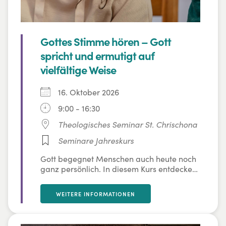
Gottes Stimme hören – Gott
spricht und ermutigt auf
vielfältige Weise
16. Oktober 2026
9:00 - 16:30
Theologisches Seminar St. Chrischona
Seminare Jahreskurs
Gott begegnet Menschen auch heute noch
ganz persönlich. In diesem Kurs entdecken
wir, wie Gott auf unterschiedliche Weise
spricht und wie wir lernen können, seine
WEITERE INFORMATIONEN
Stimme im Alltag besser wahrzunehmen.
Gemeinsam schauen wir auf biblische
Grundlagen, praktische Zugänge und