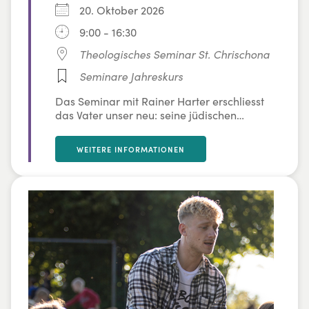
20. Oktober 2026
9:00 - 16:30
Theologisches Seminar St. Chrischona
Seminare Jahreskurs
Das Seminar mit Rainer Harter erschliesst
das Vater unser neu: seine jüdischen
Wurzeln, Struktur und Bitten. Vom Verstehen
zum Erleben wird es im Harp-&-Bowl-
WEITERE INFORMATIONEN
Modell gesungen – als lebendige
Landkarte des Gebets und Begegnung mit
Gott.