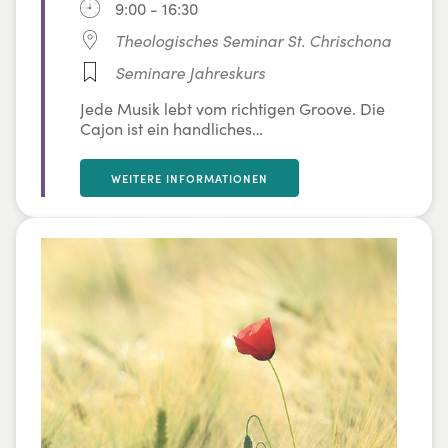
9:00 - 16:30
Theologisches Seminar St. Chrischona
Seminare Jahreskurs
Jede Musik lebt vom richtigen Groove. Die
Cajon ist ein handliches
Rhythmusinstrument und bietet ein großes
Klangspektrum. Daniel Jakobi führt auf
WEITERE INFORMATIONEN
spielerische und kompetente Art und Weise
an grundlegende Rhythmen und die
richtige Schlagtechnik heran. Er zeigt,
welche klanglichen Möglichkeiten eine
Cajon zu bieten hat. Darüber hinaus
werden kreative Wege vermittelt, das
eigene Rhythmusgefühl nachhaltig zu
verbessern.