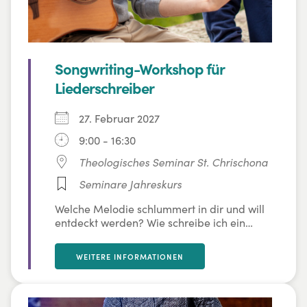
Songwriting-Workshop für
Liederschreiber
27. Februar 2027
9:00 - 16:30
Theologisches Seminar St. Chrischona
Seminare Jahreskurs
Welche Melodie schlummert in dir und will
entdeckt werden? Wie schreibe ich ein
eigenes Lied? Wie finde ich die passende
Sprache für einen Liedtext und wie baut
WEITERE INFORMATIONEN
sich ein Lied auf? In diesem Kurs geht es
um kreatives Songwriting. Johannes Falk
gibt Songwritern – oder solchen, die es
gern werden wollen – hilfreiche Impulse