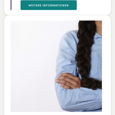
Klangspektrum. Daniel Jakobi führt auf
WEITERE INFORMATIONEN
spielerische und kompetente Art und Weise
an grundlegende Rhythmen und die
richtige Schlagtechnik heran. Er zeigt,
welche klanglichen Möglichkeiten eine
Cajon zu bieten hat. Darüber hinaus
werden kreative Wege vermittelt, das
eigene Rhythmusgefühl nachhaltig zu
verbessern.