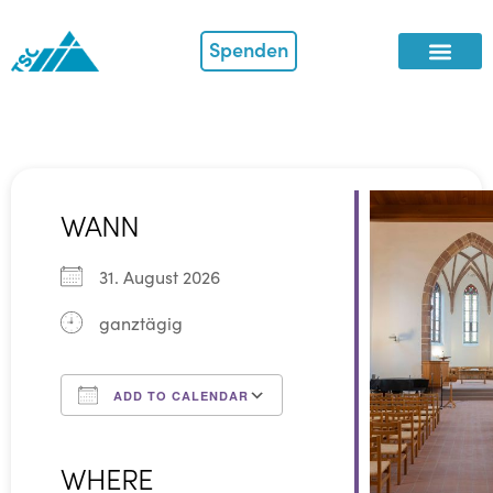
Spenden
WANN
31. August 2026
ganztägig
ADD TO CALENDAR
Download ICS
Google Calendar
iCalendar
Office 365
Outlook Live
WHERE