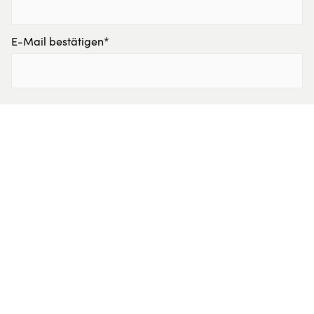
E-Mail bestätigen*
Freiwillige Angaben
Strasse und Hausnummer
PLZ
Ort