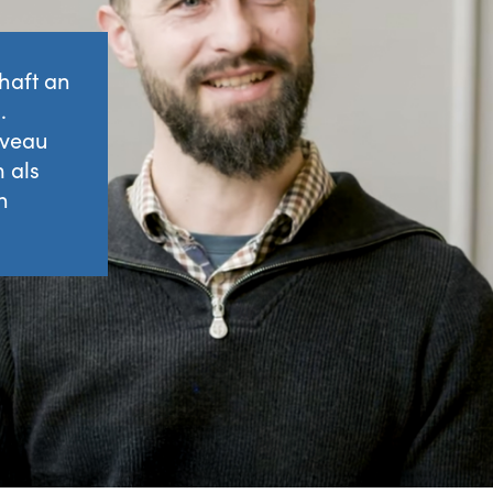
haft an
.
iveau
 als
n