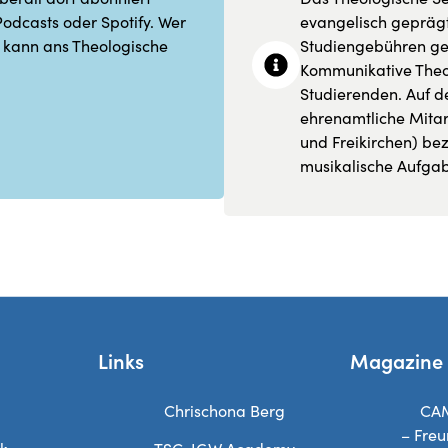
Podcasts oder Spotify. Wer
evangelisch geprägt
 kann ans Theologische
Studiengebühren get
Kommunikative Theo
Studierenden. Auf d
ehrenamtliche Mita
und Freikirchen) be
musikalische Aufgab
Links
Magazine
Chrischona Berg
CA
– Freu