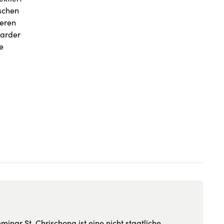
nschen
teren
oarder
e
inar St. Chrischona ist eine nicht staatliche,