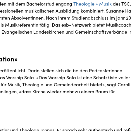
unden mit dem Bachelorstudiengang
Theologie + Musik
des TSC,
fessionellen musikalischen Ausbildung kombiniert. Susanne H
ersten Absolventinnen. Nach ihrem Studienabschluss im Jahr 2
ls Musikreferentin tätig. Das esb-Netzwerk bietet Musikcoac
r Evangelischen Landeskirchen und Gemeinschaftsverbände i
ation»
röffentlicht. Darin stellen sich die beiden Podcasterinnen
as Worship Sofa. «Das Worship Sofa ist eine Schatzkiste voller
 für Musik, Theologie und Gemeindearbeit bietet», sagt Caroli
anliegen, «dass Kirche wieder mehr zu einem Raum für
ler und Theologe Jonnes. Er sprach sehr authentisch und refle