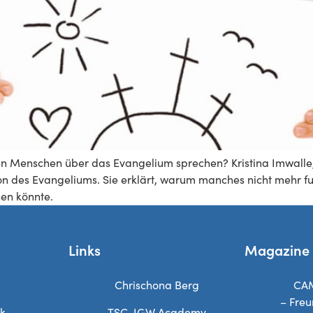
n Menschen über das Evangelium sprechen? Kristina Imwalle, 
on des Evangeliums. Sie erklärt, warum manches nicht mehr fu
en könnte.
Links
Magazine
Chrischona Berg
CA
– Freu
ek
TSC-IGW Academy