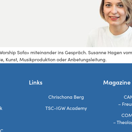
«Worship Sofa» miteinander ins Gespräch. Susanne Hagen vo
ie, Kunst, Musikproduktion oder Anbetungsleitung.
Links
Magazine
Chrischona Berg
CA
– Freu
ek
TSC-IGW Academy
COM
– Theolo
SC